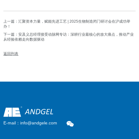
上一篇：汇聚资本力量，赋能先进工艺 | 2025生物制造闭门研讨会在沪成功举
办！
下一篇：安及义总经理接受动脉网专访：深耕行业最核心的放大痛点，推动产业
从经验依赖走向数据驱动
返回列表
E-mail：info@andgele.com