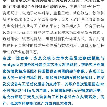
单一设备或技术点的突破难以构建持久优势，未来的竞争
是“产学研用金”协同创新生态的竞争。
突破“卡脖子”环节、
实现跃升，依赖于材料科学、生物工程、精密制造、软件算
法等多领域顶尖人才的深度协作，以及下游用户（特别是领
先生物制造企业与工艺服务平台）的早期介入、联合开发与
风险共担。政策正推动建立以场景需求为牵引的攻关模式，
通过建设中试基地网络、组建创新联合体等方式。旨在共同
构建具有自主性的技术标准体系与数据闭环，形成具备可持
续性的产业创新生态。
在这一过程中，安及义核心竞争力是通过数据模型与
AndgelX云服务软件建立工艺放大科学路径，帮助客户在研
发阶段就精准匹配不同规模设备所需的操作参数，实现工艺
放大的一致性与稳定性。例如法尼烯的发酵验证项目，在安
及义设备与工艺优化服务的支持下，其客户首次验证便在92
小时内达到146g/L的产量，远超国际同行公开报道的水平。
这充分证明了安及义装备与工艺技术组合在实现高效、高
产、低成本的规模化生产方面的巨大潜力。